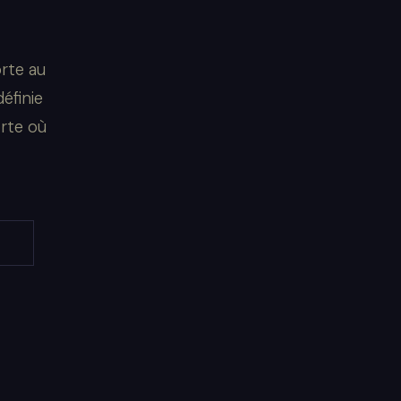
rte au
éfinie
orte où
E