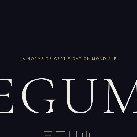
LA NORME DE CERTIFICATION MONDIALE
EGU
三匸凵山