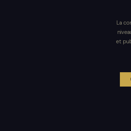
La co
nivea
et pub